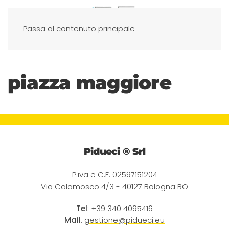
Passa al contenuto principale
piazza maggiore
Pidueci ® Srl
P.iva e C.F. 02597151204
Via Calamosco 4/3 - 40127 Bologna BO
Tel
:
+39 340 4095416
Mail
:
gestione@pidueci.eu