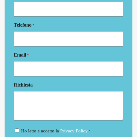
Telefono
*
Email
*
Richiesta
Consenso
Ho letto e accetto la
Privacy Policy
*