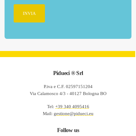
*
Pidueci ® Srl
P.iva e C.F. 02597151204
Via Calamosco 4/3 - 40127 Bologna BO
Tel
:
+39 340 4095416
Mail
:
gestione@pidueci.eu
Follow us