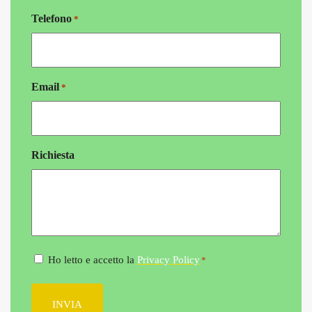
Telefono
*
Email
*
Richiesta
Consenso
Ho letto e accetto la
Privacy Policy
*
*