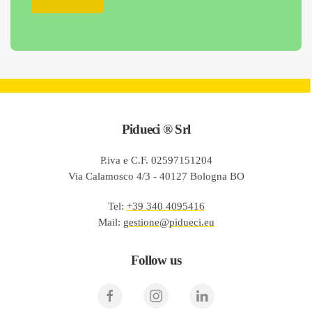
Pidueci ® Srl
P.iva e C.F. 02597151204
Via Calamosco 4/3 - 40127 Bologna BO
Tel
:
+39 340 4095416
Mail
:
gestione@pidueci.eu
Follow us